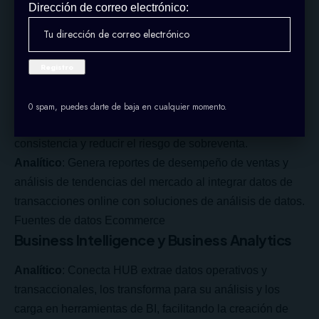
Dirección de correo electrónico:
Fuentes de datos ERP
E-commerce y Marketplaces
Transaccional
: Automatiza la actualización de
inventarios y precios entre el sistema de gestión interna
de la empresa y múltiples plataformas de e-commerce y
0 spam, puedes darte de baja en cualquier momento.
marketplaces, utilizando Conecta HUB para garantizar
consistencia y reducir el riesgo de sobreventa.
Analítico
: Genera reportes de desempeño de ventas y
análisis de tendencias del mercado al integrar datos de
transacciones online con soluciones de análisis de datos.
Fuentes de datos Ecommerce
Business Intelligence y Business Analytics
Analítico
: Conecta HUB extrae datos operativos y
transaccionales, los transforma para su análisis y los
carga en herramientas de BI, facilitando la creación de