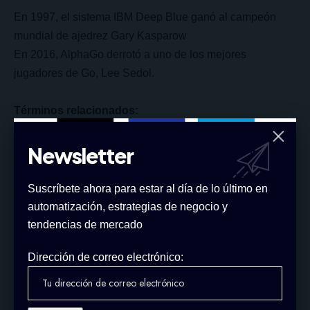
En 1997, el sistema IBM Deep Blue ganó al campeón
mundial de ajedrez Gary Kasparow
En 2016,
AlphaGo
derrotó a uno de los mejores
jugadores de Go, Lee Sedol.
Términos relacionados:
¿Por qué el big data es tan importante?
Power BI: La herramienta de análisis empresarial
Newsletter
Redes neuronales | Funcionamiento y aplicación
Suscríbete ahora para estar al día de lo último en
automatización, estrategias de negocio y
tendencias de mercado
Dirección de correo electrónico: