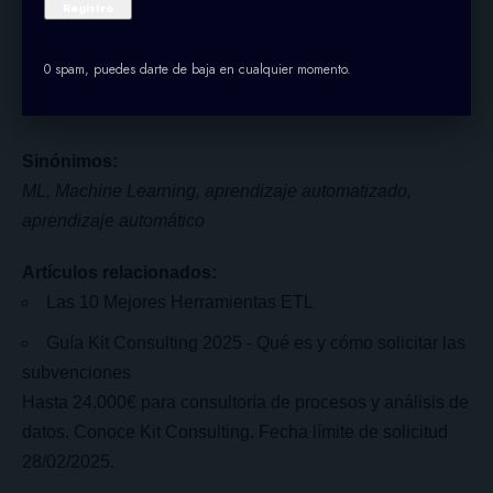
0 spam, puedes darte de baja en cualquier momento.
Sinónimos:
ML, Machine Learning, aprendizaje automatizado,
aprendizaje automático
Artículos relacionados:
Las 10 Mejores Herramientas ETL
Guía Kit Consulting 2025 - Qué es y cómo solicitar las
subvenciones
Hasta 24.000€ para consultoría de procesos y análisis de
datos. Conoce Kit Consulting. Fecha límite de solicitud
28/02/2025.