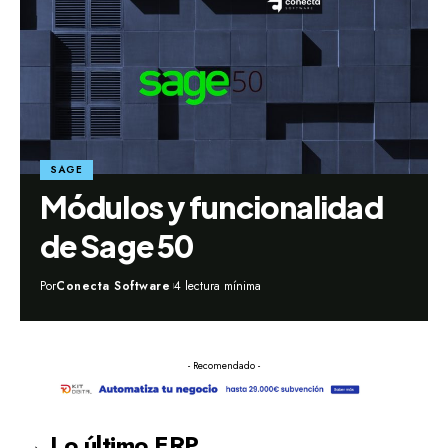
SAGE
Módulos y funcionalidad
de Sage 50
Por
Conecta Software
4 lectura mínima
- Recomendado -
→ Lo último ERP