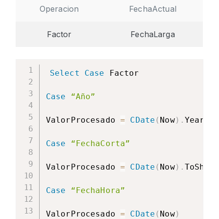
Operacion
FechaActual
Factor
FechaLarga
Select
Case
 Factor

Case
“Año”
ValorProcesado 
=
CDate
(
Now
)
.
Year

Case
“FechaCorta”
ValorProcesado 
=
CDate
(
Now
)
.
ToShort
Case
“FechaHora”
ValorProcesado 
=
CDate
(
Now
)