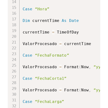
Case
“Hora”
Dim
 currentTime 
As
Date
currentTime 
=
 TimeOfDay

ValorProcesado 
=
 currentTime

Case
“FechaFormato”
ValorProcesado 
=
 Format
(
Now
,
“yyyy
Case
“FechaCorta1”
ValorProcesado 
=
 Format
(
Now
,
“yyyy
Case
“FechaLarga”