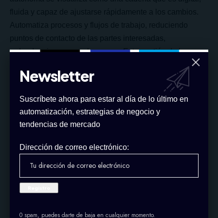
fluida y capaz de ajustarse rápidamente a los cambios.
Automatiza procesos y flujos de trabajo, reduciendo
puntos de contacto de las partes interesadas,
redundancia y errores humanos. Esta gestión de la
cadena de suministro opera como una herramienta
Newsletter
esencial que permite a los fabricantes optimizar su
operación de extremo a extremo y reducir costos.
Suscríbete ahora para estar al día de lo último en
Con una arquitectura digital adecuada, gestionar la
automatización, estrategias de negocio y
cadena de suministro autónoma se vuelve sencillo,
tendencias de mercado
permitiendo a los equipos de toda la organización centrar
sus esfuerzos en la innovación.
Dirección de correo electrónico:
Aprovechar las API para impulsar la
innovación en la cadena de suministro
Las API como habilitadores de la innovación
Las API (Interfaces de Programación de Aplicaciones)
0 spam, puedes darte de baja en cualquier momento.