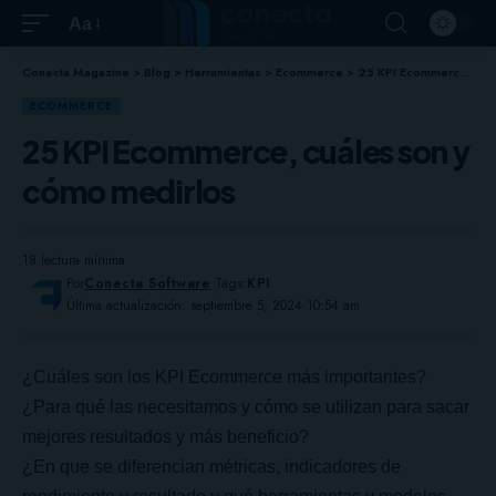
Aa
Conecta Magazine
>
Blog
>
Herramientas
>
Ecommerce
>
25 KPI Ecommerce, cuáles son y cómo medirlos
ECOMMERCE
25 KPI Ecommerce, cuáles son y
cómo medirlos
18 lectura mínima
Por
Conecta Software
Tags:
KPI
Última actualización: septiembre 5, 2024 10:54 am
¿Cuáles son los
KPI
Ecommerce más importantes?
¿Para qué las necesitamos y cómo se utilizan para sacar
mejores resultados y más beneficio?
¿En que se diferencian métricas, indicadores de