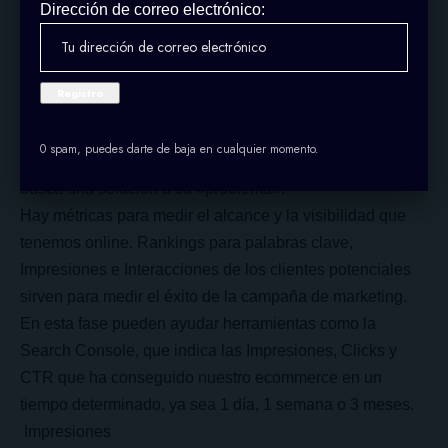
Dirección de correo electrónico:
primera fase por la que pasan la empresa y sus clientes
potenciales.
Invertimos en marketing para darnos a conocer y ganar
visibilidad ante el publico objetivo. ¿Cómo podemos
saber si lo conseguimos? Cuando un cliente potencial se
0 spam, puedes darte de baja en cualquier momento.
encuentra con nuestro producto o servicio, mientras
busca una solución a su «problema».
Hay métricas para medir el alcance y la visibilidad que
tenemos online. Rankings para palabras clave,
Impresiones e Interacciones de los clientes potenciales
sirven para medir el éxito de la campaña de marketing.
En esta fase pueden ayudar herramientas como la
Search Console, que indica las Impresiones, Clicks y
CTR que ha conseguido nuestro ecommerce en un
tiempo determinado, ya sea 1 día, 1 semana o 3 meses.
Impresiones