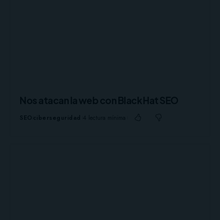
Nos atacan la web con Black Hat SEO
SEO
ciberseguridad
4 lectura mínima