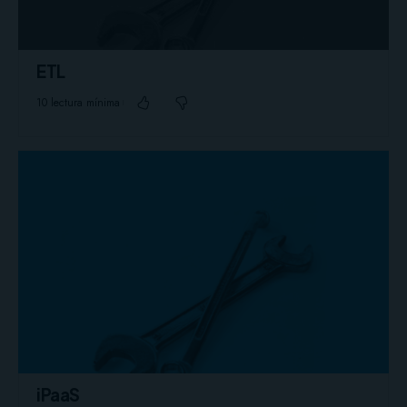
ETL
10 lectura mínima
iPaaS