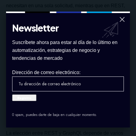
necesitan en una sola solicitud, mientras que en REST,
los clientes deben hacer múltiples solicitudes para
obtener datos de diferentes endpoints.
Newsletter
Documentación: GraphQL proporciona una descripción
precisa y auto-documentada de los datos disponibles en
Suscríbete ahora para estar al día de lo último en
la API, mientras que en REST, la documentación suele
automatización, estrategias de negocio y
ser creada manualmente y puede ser menos precisa.
tendencias de mercado
Evolución: GraphQL facilita la evolución de la API a lo
Dirección de correo electrónico:
largo del tiempo sin romper la compatibilidad con los
clientes existentes, ya que los clientes pueden solicitar
solo los campos que necesitan en cada momento,
mientras que en REST, los cambios en la estructura de la
API pueden afectar a todos los clientes.
0 spam, puedes darte de baja en cualquier momento.
¿Cuál elegir?
La elección entre REST y GraphQL depende de varios