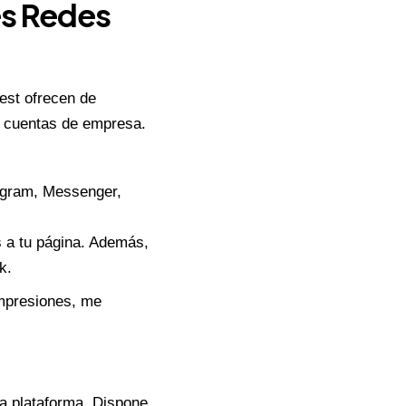
es Redes
est ofrecen de
y cuentas de empresa.
agram
, Messenger,
 a tu página. Además,
k.
impresiones, me
la plataforma. Dispone