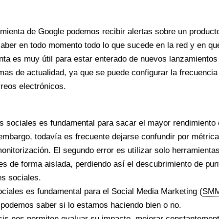
amienta de Google podemos recibir alertas sobre un product
saber en todo momento todo lo que sucede en la red y en qué
enta es muy útil para estar enterado de nuevos lanzamientos
mas de actualidad, ya que se puede configurar la frecuenci
reos electrónicos.
es sociales es fundamental para sacar el mayor rendimiento 
 embargo, todavía es frecuente dejarse confundir por métric
onitorización. El segundo error es utilizar solo herramienta
es de forma aislada, perdiendo así el descubrimiento de pun
s sociales.
sociales es fundamental para el
Social Media Marketing
(
SM
 podemos saber si lo estamos haciendo bien o no.
isis nos permiten evaluar su impacto, mejorar constantement