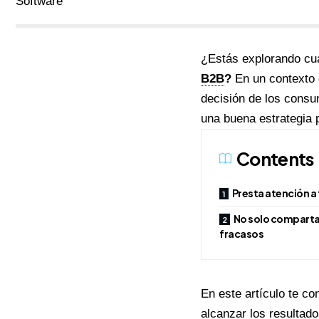
¿Estás explorando cuá
B2B
?
En un contexto
decisión de los consu
una buena estrategia 
Contents
Presta atención a t
No solo compartas
fracasos
En este artículo te co
alcanzar los resultad