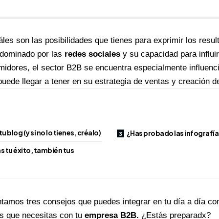
les son las posibilidades que tienes para exprimir los resu
 dominado por las
redes sociales
y su capacidad para influi
midores, el sector B2B se encuentra especialmente influenc
puede llegar a tener en su estrategia de ventas y creación 
u blog (y si no lo tienes, créalo)
¿Has probado las infografía
 tu éxito, también tus
ntamos tres consejos que puedes integrar en tu día a día con
os que necesitas con tu
empresa B2B.
¿Estás preparadx?