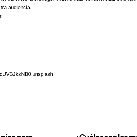
tra audiencia.
s:
egias para
¿Cuáles son las m