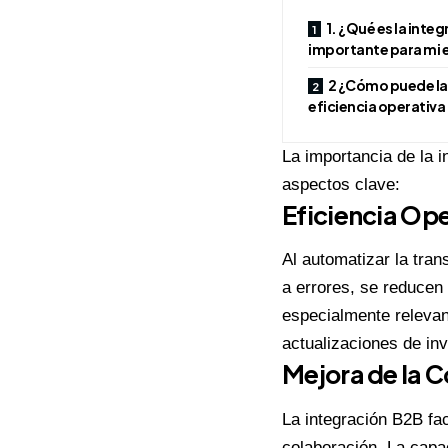
1. ¿Qué es la inte
importante para mi
2 ¿Cómo puede la 
eficiencia operativ
La importancia de la 
aspectos clave:
Eficiencia Op
Al automatizar la tra
a errores, se reducen 
especialmente relevan
actualizaciones de inv
Mejora de la 
La integración B2B fac
colaboración. La capa