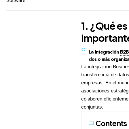
1. ¿Qué es
important
La
integración
B2B
dos o más organiza
La integración Busine
transferencia de dato
empresas. En el mundo
asociaciones estratégi
colaboren eficienteme
conjuntas.
Contents