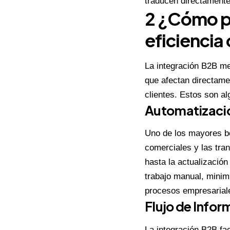
traducen directamente
2 ¿Cómo pu
eficiencia
La integración B2B me
que afectan directame
clientes. Estos son a
Automatizació
Uno de los mayores be
comerciales y las tra
hasta la actualización
trabajo manual, minim
procesos empresarial
Flujo de Info
La integración B2B fac