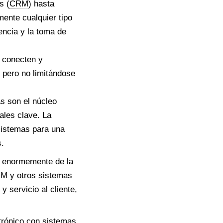
s (
CRM
) hasta
mente cualquier tipo
encia y la toma de
s conecten y
 pero no limitándose
s son el núcleo
les clave. La
sistemas para una
s.
n enormemente de la
CRM y otros sistemas
 servicio al cliente,
ctrónico con sistemas