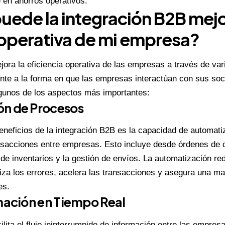
 en ahorros operativos.
ede la integración B2B mejo
 operativa de mi empresa?
jora la eficiencia operativa de las empresas a través de v
nte a la forma en que las empresas interactúan con sus soc
lgunos de los aspectos más importantes:
n de Procesos
neficios de la integración B2B es la capacidad de automati
nsacciones entre empresas. Esto incluye desde órdenes de 
 de inventarios y la gestión de envíos. La automatización re
iza los errores, acelera las transacciones y asegura una ma
es.
rmación en Tiempo Real
ilita el flujo ininterrumpido de información entre las empres