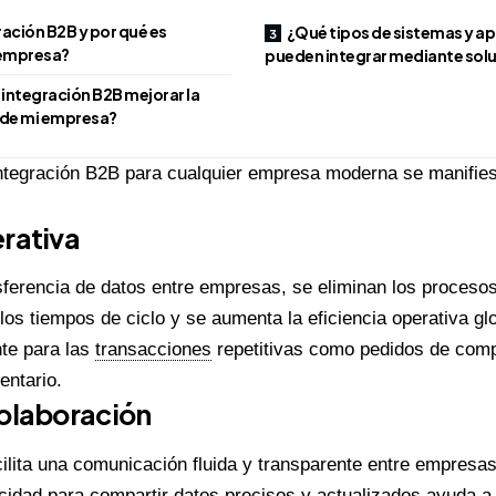
gración B2B y por qué es
¿Qué tipos de sistemas y ap
 empresa?
pueden integrar mediante sol
integración B2B mejorar la
a de mi empresa?
integración B2B para cualquier empresa moderna se manifies
erativa
nsferencia de datos entre empresas, se eliminan los proces
los tiempos de ciclo y se aumenta la eficiencia operativa gl
te para las
transacciones
repetitivas como pedidos de comp
entario.
Colaboración
ilita una comunicación fluida y transparente entre empresas
cidad para compartir datos precisos y actualizados ayuda a 