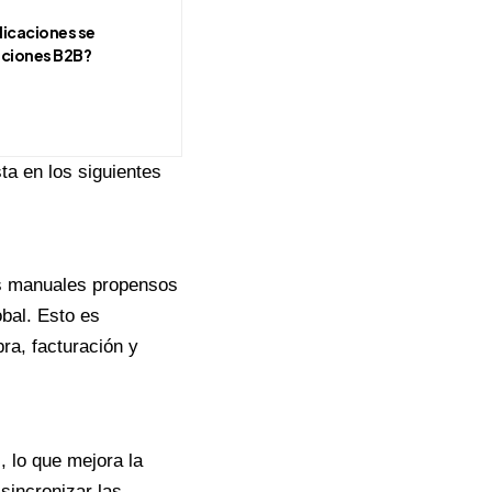
licaciones se
uciones B2B?
ta en los siguientes
os manuales propensos
obal. Esto es
ra, facturación y
, lo que mejora la
sincronizar las