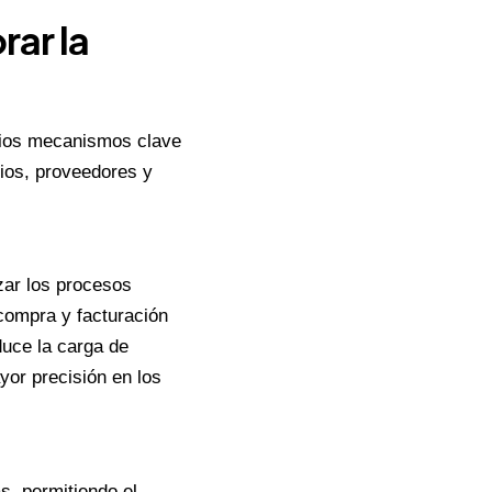
rar la
arios mecanismos clave
ios, proveedores y
zar los procesos
compra y facturación
duce la carga de
yor precisión en los
as, permitiendo el