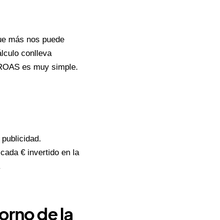
ue más nos puede
álculo conlleva
l ROAS es muy simple.
 publicidad.
ada € invertido en la
.
orno de la