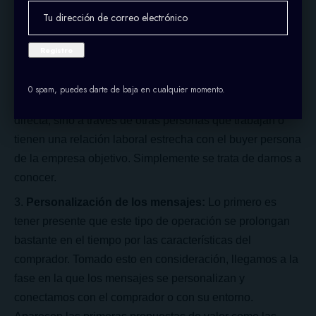
trayectoria, geolocalización, su familia de productos,
actividad o por la extensión de su mercado.
Establecer relaciones
: Se trata de un primer contacto
con la empresa, y más concretamente con el buyer
0 spam, puedes darte de baja en cualquier momento.
persona. A veces la comunicación no tiene que ser
directa, sino a través de otras personas que trabajan o
tienen una relación laboral estrecha con el buyer persona
de la empresa objetivo. Simplemente se trata de darnos a
conocer.
Personalización de los mensajes:
Lo primero es
tener presente que este tipo de operación se prolongan
bastante en el tiempo por las características del
comprador. Tomado esto en consideración, llegamos a la
fase en la que los mensajes se personalizan y
conectamos con el comprador o con su entorno.