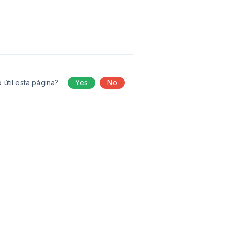
 útil esta página?
Yes
No