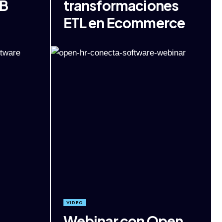
B
transformaciones
ETL en Ecommerce
VIDEO
Webinar con Open