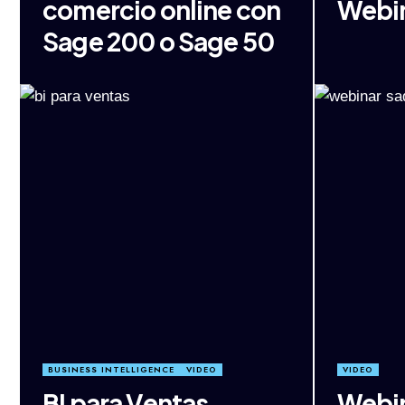
comercio online con
Webi
Sage 200 o Sage 50
BUSINESS INTELLIGENCE
VIDEO
VIDEO
BI para Ventas
Webin