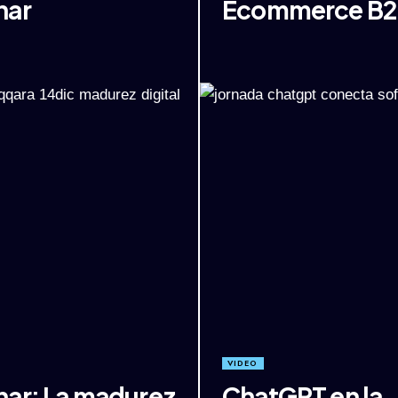
nar
Ecommerce B2
VIDEO
ar: La madurez
ChatGPT en la