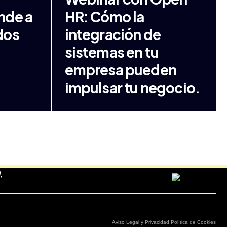
nde a
HR: Cómo la
 dos
integración de
sistemas en tu
empresa pueden
impulsar tu negocio.
,
Aviso Legal y Privacidad
Política de Cookies