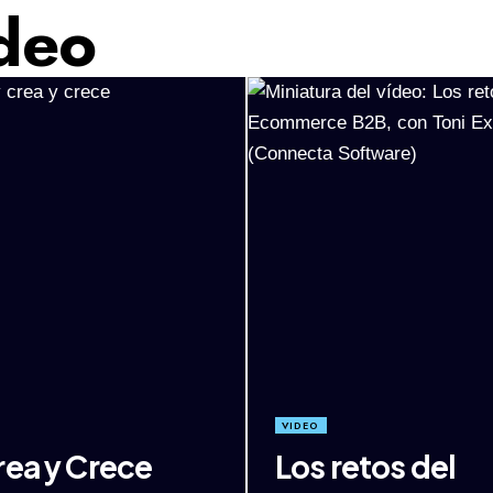
deo
VIDEO
rea y Crece
Los retos del