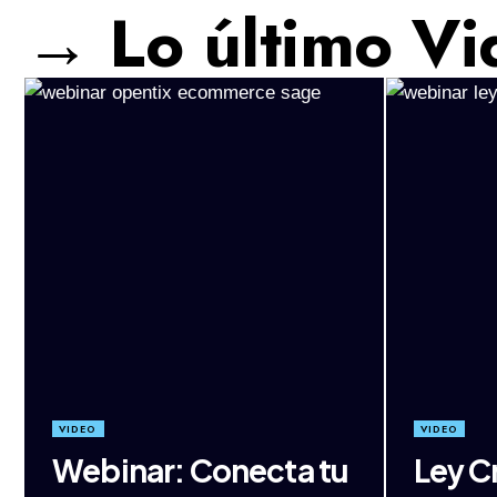
→ Lo último Vi
VIDEO
VIDEO
Webinar: Conecta tu
Ley C