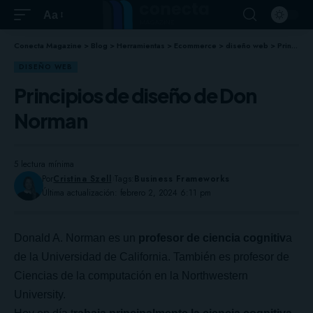
Aa
Conecta Magazine
>
Blog
>
Herramientas
>
Ecommerce
>
diseño web
>
Principios de diseño de Don Norman
DISEÑO WEB
Principios de diseño de Don
Norman
5 lectura mínima
Por
Cristina Szell
Tags:
Business Frameworks
Última actualización: febrero 2, 2024 6:11 pm
Donald A. Norman es un
profesor de ciencia cognitiv
a
de la Universidad de California. También es profesor de
Ciencias de la computación en la Northwestern
University.