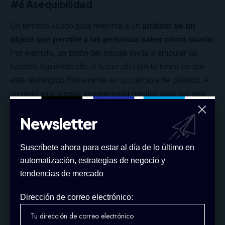
#6 Asequibilidad
Un término usado para referirse a un
atributo de un
objeto que permite a las personas saber cómo usarlo
.
Por ejemplo, un botón del mouse invita a empujar (al
hacerlo, haciendo clic al hacer clic) por la forma en que
está restringido físicamente en su carcasa de plástico. A
un nivel muy simple, proporcionar medios para dar una
pista (Norman, 1988). Cuando las posibilidades de un
Newsletter
objeto físico son perceptualmente obvias, es fácil saber
cómo interactuar con él.
Suscríbete ahora para estar al día de lo último en
automatización, estrategias de negocio y
tendencias de mercado
Dirección de correo electrónico: