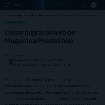
Aa
Conecta Magazine
>
Blog
>
Herramientas
>
Ecommerce
>
Cómo migrar tu web de Magento a PrestaShop
ECOMMERCE
Cómo migrar tu web de
Magento a PrestaShop
4 lectura mínima
Por
Conecta Software
Tags:
PrestaShop
Última actualización: febrero 2, 2024 9:34 pm
En
esta entrada
anterior, contamos las principales
diferencias entre dos de las grandes plataformas de
ecommerce,
Magento y Prestashop
. Si eres de los que
ya cuenta con una tienda en Magento y estás pensando