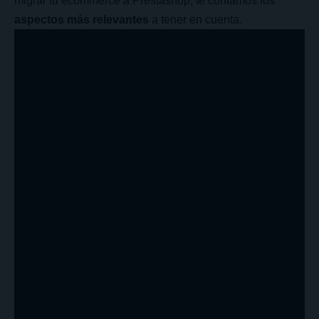
migrar tu ecommerce a Prestashop, te contamos los
aspectos más relevantes
a tener en cuenta.