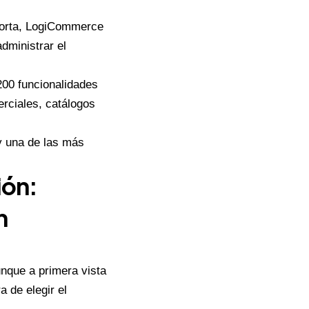
corta, LogiCommerce
administrar el
200 funcionalidades
rciales, catálogos
y una de las más
ión:
n
unque a primera vista
a de elegir el