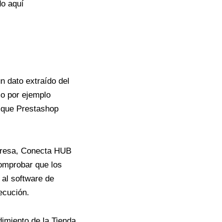
o aquí
n dato extraído del
mo por ejemplo
a que Prestashop
mpresa, Conecta HUB
comprobar que los
 al software de
ecución.
imiento de la Tienda