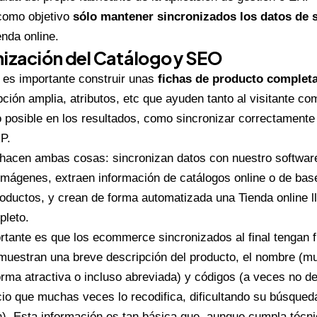
 como objetivo
sólo mantener sincronizados los datos de 
enda online.
nización del Catálogo y SEO
 es importante construir unas
fichas de producto complet
ipción amplia, atributos, etc que ayuden tanto al visitante 
o posible en los resultados, como sincronizar correctamente
P.
hacen ambas cosas: sincronizan datos con nuestro software
mágenes, extraen información de catálogos online o de bas
oductos, y crean de forma automatizada una Tienda online l
leto.
tante es que los ecommerce sincronizados al final tengan 
 muestran una breve descripción del producto, el nombre (m
orma atractiva o incluso abreviada) y códigos (a veces no del
cio que muchas veces lo recodifica, dificultando su búsqued
). Esta información es tan básica que, aunque cumpla técni