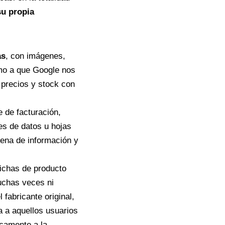
su propia
as
, con imágenes,
como a que Google nos
 precios y stock con
 de facturación,
es de datos u hojas
lena de información y
fichas de producto
uchas veces ni
 fabricante original,
a a aquellos usuarios
camente a la