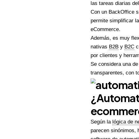
las tareas diarias de
Con un BackOffice s
permite simplificar l
eCommerce.
Además, es muy flexi
nativas
B2B
y
B2C
c
por clientes y herra
Se considera una de
transparentes, con t
¿Automati
ecommer
Según la
lógica de n
parecen sinónimos, h