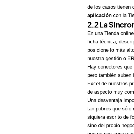
de los casos tienen
aplicación
con la Ti
2.2 La Sincro
En una Tienda online
ficha técnica, descr
posicione lo más alt
nuestra gestión o ER
Hay conectores que 
pero también suben i
Excel de nuestros pr
de aspecto muy comp
Una desventaja impor
tan pobres que sólo
siquiera escrito de f
sino del propio nego
que no nos conozcan