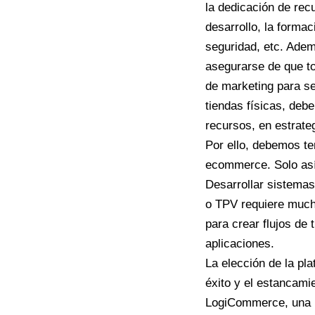
la dedicación de rec
desarrollo, la forma
seguridad, etc. Adem
asegurarse de que t
de marketing para ser
tiendas físicas, deb
recursos, en estrateg
Por ello, debemos t
ecommerce. Solo así
Desarrollar sistema
o TPV requiere much
para crear flujos de 
aplicaciones.
La elección de la pl
éxito y el estancami
LogiCommerce
, una