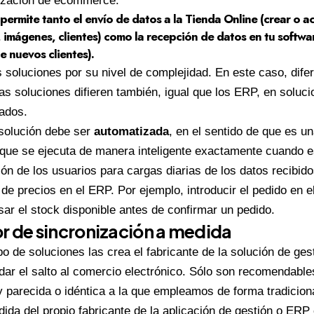
ización de ecommerce.
permite tanto el envío de datos a la Tienda Online (crear o ac
 imágenes, clientes) como la recepción de datos en tu softwa
e nuevos clientes).
soluciones por su nivel de complejidad. En este caso, dife
s soluciones difieren también, igual que los ERP, en soluc
ados.
solución debe ser
automatizada
, en el sentido de que es 
que se ejecuta de manera inteligente exactamente cuando e
ión de los usuarios para cargas diarias de los datos recibido
 de precios en el ERP. Por ejemplo, introducir el pedido en e
sar el stock disponible antes de confirmar un pedido.
or de sincronización a medida
o de soluciones las crea el fabricante de la solución de ges
l dar el salto al comercio electrónico. Sólo son recomendable
 parecida o idéntica a la que empleamos de forma tradiciona
ida del propio fabricante de la aplicación de gestión o ERP c