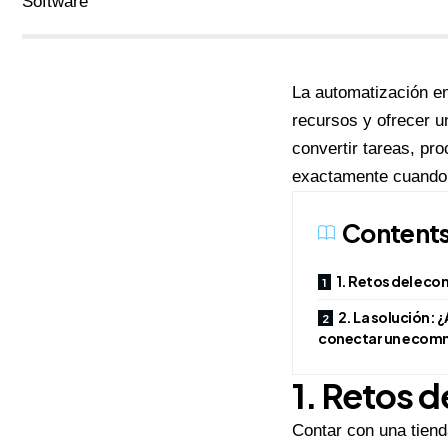
La automatización e
recursos y ofrecer u
convertir tareas, pr
exactamente cuando 
Content
1. Retos del ec
2. La solución: 
conectar un ecom
1. Retos 
Contar con una tien