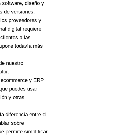
 software, diseño y
es de versiones,
 los proveedores y
al digital requiere
clientes a las
 supone todavía más
de nuestro
lor.
rma ecommerce y ERP
 que puedes usar
ión y otras
a diferencia entre el
ablar sobre
e permite simplificar