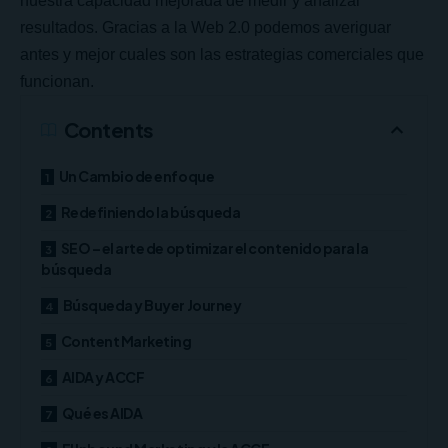
nuestra capacidad mejorada de medir y analizar
resultados. Gracias a la Web 2.0 podemos averiguar
antes y mejor cuales son las estrategias comerciales que
funcionan.
Contents
Un Cambio de enfoque
Redefiniendo la búsqueda
SEO – el arte de optimizar el contenido para la
búsqueda
Búsqueda y Buyer Journey
Content Marketing
AIDA y ACCF
Qué es AIDA