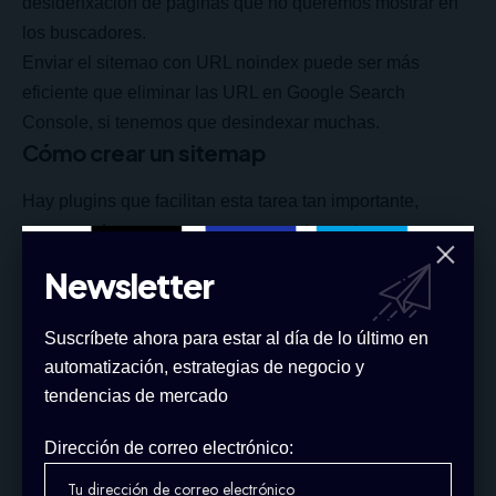
desidenxación de páginas que no queremos mostrar en
los buscadores.
Enviar el sitemao con URL noindex puede ser más
eficiente que eliminar las URL en Google Search
Console, si tenemos que desindexar muchas.
Cómo crear un sitemap
Hay plugins que facilitan esta tarea tan importante,
asegurandonos que se crean correctamente.
Recomendamos el plugin de Yoast. Crea varios mapas,
Newsletter
según las paginas, articulos de blog, productos, etc. que
tengamos en la web.
Suscríbete ahora para estar al día de lo último en
automatización, estrategias de negocio y
Ver:
Sitemaps en WordPress y PrestaShop
tendencias de mercado
Cómo abrir un archivo XML
Dirección de correo electrónico:
Aunque hay editores específicos, como también los hay
para HTML, podemos abrirlo de 3 maneras sencillas.