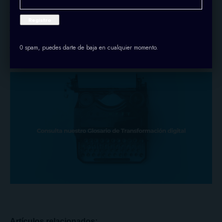
Con el propio navegador
Con el bloc de notas
0 spam, puedes darte de baja en cualquier momento.
A través de Excel
Artículos relacionados: