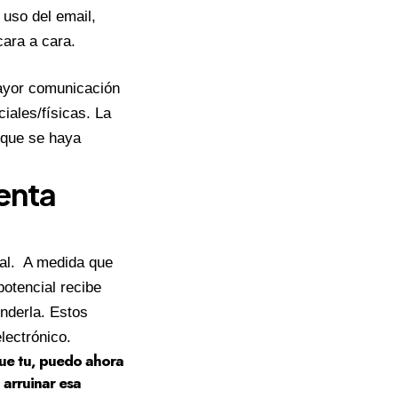
uso del email,
cara a cara.
mayor comunicación
iales/físicas. La
 que se haya
enta
ial. A medida que
otencial recibe
nderla. Estos
lectrónico.
que tu, puedo ahora
arruinar esa