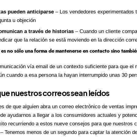
tas pueden anticiparse
– Los vendedores experimentados t
gunta u objeción
omunican a través de historias
– Cuando un cliente compar
dicar que la relación se está moviendo en la dirección corr
il es no sólo una forma de mantenerse en contacto sino tambi
unicación vía email de un contexto suficiente para que el 
aún cuando a esa persona la hayan interrumpido unas 30 pers
que nuestros correos sean leídos
des de que alguien abra un correo electrónico de ventas impr
ede ayudarnos a llegar a los consumidores actuales y poten
éxito recurriendo a estos nueve consejos para que nuestros c
– Tenemos menos de un segundo para captar la atención del 