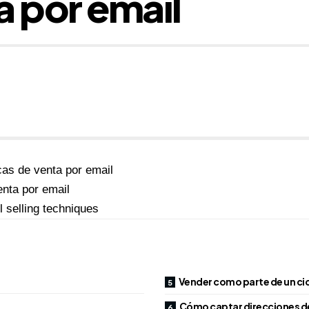
a por email
as de venta por email
enta por email
l selling techniques
Vender como parte de un ci
Cómo captar direcciones de