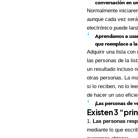
conversación en un
Normalmente iniciarem
aunque cada vez será 
electrónico puede lan
Aprendamos a usar 
que reemplace a la
Adquirir una lista co
las personas de la li
un resultado incluso n
otras personas. La ma
si lo reciben, no lo le
de hacer un uso eficie
¡Las personas de v
Existen 3 “pri
Las personas res
mediante lo que escr