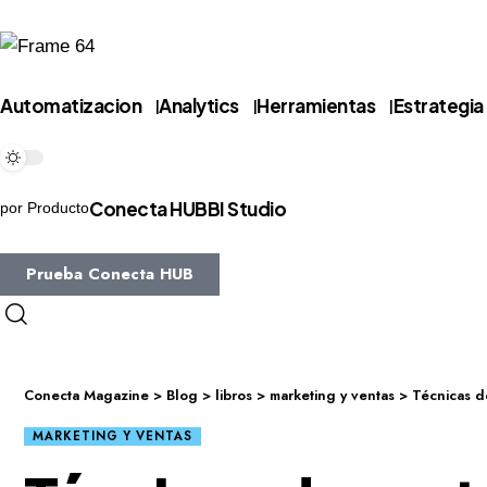
Automatizacion
Analytics
Herramientas
Estrategia
Conecta HUB
BI Studio
por Producto
Prueba Conecta HUB
Conecta Magazine
>
Blog
>
libros
>
marketing y ventas
>
Técnicas d
MARKETING Y VENTAS