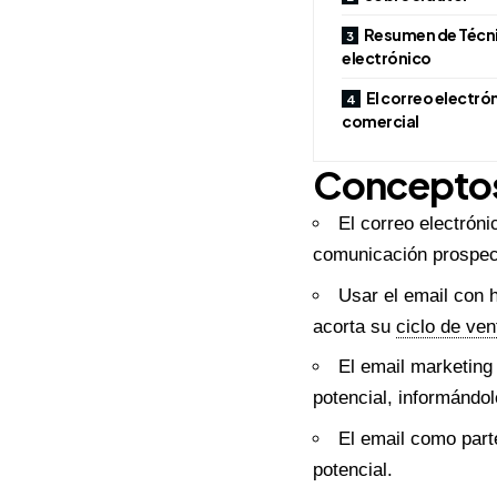
Resumen de Técni
electrónico
El correo electr
comercial
Conceptos
El correo electrón
comunicación prospect
Usar el email con 
acorta su
ciclo de ven
El email marketing
potencial, informándo
El email como part
potencial.