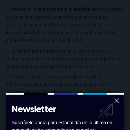
Mediante la
exploración y el análisis
de los procesos
de venta de nuestros usuarios es posible crear un
proceso de venta mucho más cerrado y específico.
Incrementando las oportunidades de vender nuestros
productos de una forma considerable.
El
buyer intent data
permite captar a nuestros
clientes potenciales mientras navegan por cualquiera de
las plataformas a las que tengamos acceso.
Permite llevar a cabo una recopilación de la
información sobre los historiales de navegación de
nuestro sitio web. De este modo, es posible conocer
cuáles son los
top
y los
worst sellers
.
Newsletter
Este tipo de fórmulas nos permiten mejorar la
visibilidad y posicionamiento de nuestra marca. Así como
Suscríbete ahora para estar al día de lo último en
incidir en la optimización de nuestro proceso de venta y