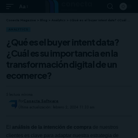
Aa
Conecta Magazine
>
Blog
>
Analytics
>
¿Qué es el buyer intent data? ¿Cuál es su importancia en la transformación digital de un ecomerce?
ANALYTICS
¿Qué es el buyer intent data?
¿Cuál es su importancia en la
transformación digital de un
ecomerce?
5 lectura mínima
Por
Conecta Software
Última actualización: febrero 2, 2024 11:33 am
El
análisis de la intención de compra
de nuestros
clientes es clave para adaptar nuestra estrategia de