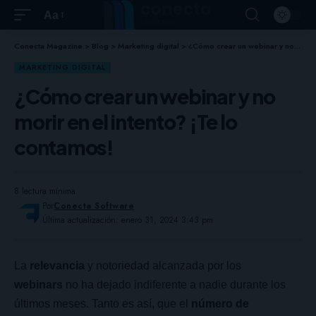
Aa
Conecta Magazine
>
Blog
>
Marketing digital
>
¿Cómo crear un webinar y no morir en el intento? ¡Te lo contamos!
MARKETING DIGITAL
¿Cómo crear un webinar y no
morir en el intento? ¡Te lo
contamos!
8 lectura mínima
Por
Conecta Software
Última actualización: enero 31, 2024 3:43 pm
La
relevancia
y notoriedad alcanzada por los
webinars
no ha dejado indiferente a nadie durante los
últimos meses. Tanto es así, que el
número de